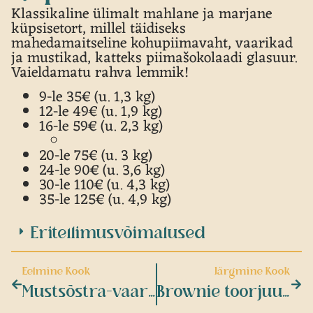
Klassikaline ülimalt mahlane ja marjane
küpsisetort, millel täidiseks
mahedamaitseline kohupiimavaht, vaarikad
ja mustikad, katteks piimašokolaadi glasuur.
Vaieldamatu rahva lemmik!
9-le 35€ (u. 1,3 kg)
12-le 49€ (u. 1,9 kg)
16-le 59€ (u. 2,3 kg)
20-le 75€ (u. 3 kg)
24-le 90€ (u. 3,6 kg)
30-le 110€ (u. 4,3 kg)
35-le 125€ (u. 4,9 kg)
Eritellimusvõimalused
Eelmine Kook
Järgmine Kook
Mustsõstra-vaarika (maasika) toorjuustukook
Brownie toorjuustukook