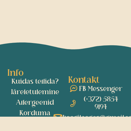
Info
Kontakt
Kuidas tellida?
FB Messenger
Järeletulemine
(+372) 5854
Allergeenid
9194​
Korduma
koogilaegas@gmail.
kippuvad
küsimused