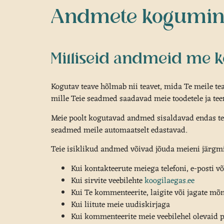
Andmete kogumine
Milliseid andmeid me
Kogutav teave hõlmab nii teavet, mida Te meile tea
mille Teie seadmed saadavad meie toodetele ja tee
Meie poolt kogutavad andmed sisaldavad endas tea
seadmed meile automaatselt edastavad.
Teie isiklikud andmed võivad jõuda meieni järgmis
Kui kontakteerute meiega telefoni, e-posti v
Kui sirvite veebilehte
koogilaegas.ee
Kui Te kommenteerite, laigite või jagate mõ
Kui liitute meie uudiskirjaga
Kui kommenteerite meie veebilehel olevaid p