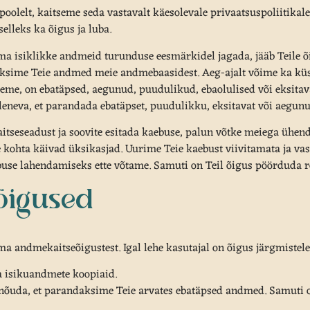
olelt, kaitseme seda vastavalt käesolevale privaatsuspoliitikale j
elleks ka õigus ja luba.
a isiklikke andmeid turunduse eesmärkidel jagada, jääb Teile õig
ksime Teie andmed meie andmebaasidest. Aeg-ajalt võime ka küsid
leme, on ebatäpsed, aegunud, puudulikud, ebaolulised või eksita
eneva, et parandada ebatäpset, puudulikku, eksitavat või aegunu
itseseadust ja soovite esitada kaebuse, palun võtke meiega ühen
ohta käivad üksikasjad. Uurime Teie kaebust viivitamata ja vasta
use lahendamiseks ette võtame. Samuti on Teil õigus pöörduda r
õigused
ma andmekaitseõigustest. Igal lehe kasutajal on õigus järgmistele
a isikuandmete koopiaid.
 nõuda, et parandaksime Teie arvates ebatäpsed andmed. Samuti o