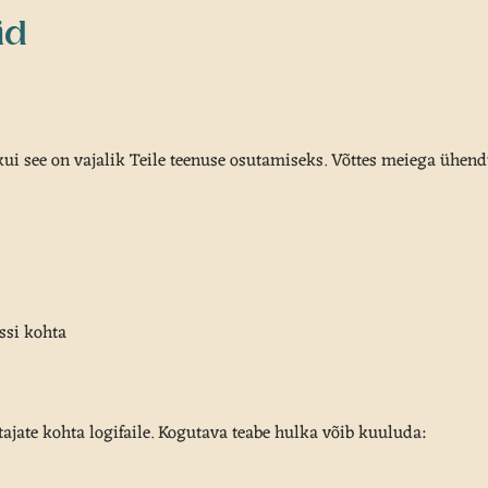
id
 kui see on vajalik Teile teenuse osutamiseks. Võttes meiega ühend
ssi kohta
ajate kohta logifaile. Kogutava teabe hulka võib kuuluda: