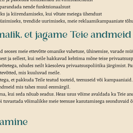
i parandada nende funktsionaalsust
eks ja kiirendamiseks, kui võtate meiega ühendust
üsimiseks, trendide uurimiseks, meie reklaamikampaaniate tõh
õimalik, et jagame Teie andmeid
d seoses meie ettevõtte omanike vahetuse, ühinemise, varade mü
t ja sellest, kui neile hakkavad kehtima mõne teise privaatsuspo
tetega, nõudes neilt käesoleva privaatsuspoliitika järgimist. Pa
ettevõtted, mis kuuluvad meile.
ga, et pakkuda Teile teatud tooteid, teenuseid või kampaaniaid.
andmeid mis tahes muul eesmärgil.
, kui seda nõuab seadus. Heas usus võime avaldada ka Teie andm
või tuvastada võimalikke meie teenuse kasutamisega seonduvaid õ
itamine