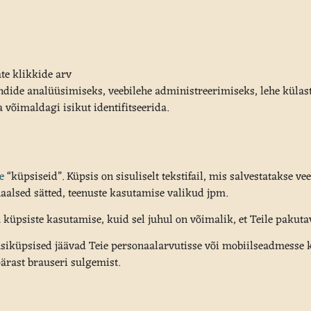
ate klikkide arv
endide analüüsimiseks, veebilehe administreerimiseks, lehe külas
 võimaldagi isikut identifitseerida.
e
“küpsiseid”. Küpsis on sisuliselt tekstifail, mis salvestatakse v
naalsed sätted, teenuste kasutamise valikud jpm.
a küpsiste kasutamise, kuid sel juhul on võimalik, et Teile pakuta
üsiküpsised jäävad Teie personaalarvutisse või mobiilseadmesse k
ärast brauseri sulgemist.