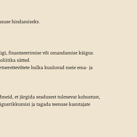
ususe hindamiseks.
ügi, finantseerimise või omandamise käigus.
liitika sätted.
rtnerettevõtete hulka kuuluvad meie ema- ja
eid, et järgida seadusest tulenevat kohustust,
igusrikkumisi ja tagada teenuse kasutajate