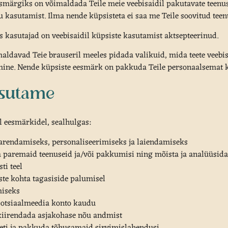
smärgiks on võimaldada Teile meie veebisaidil pakutavate teenus
u kasutamist. Ilma nende küpsisteta ei saa me Teile soovitud tee
 kasutajad on veebisaidil küpsiste kasutamist aktsepteerinud.
ldavad Teie brauseril meeles pidada valikuid, mida teete veebis
mine. Nende küpsiste eesmärk on pakkuda Teile personaalsemat kog
asutame
 eesmärkidel, sealhulgas:
arendamiseks, personaliseerimiseks ja laiendamiseks
 paremaid teenuseid ja/või pakkumisi ning mõista ja analüüsida 
ti teel
ste kohta tagasiside palumisel
miseks
sotsiaalmeedia konto kaudu
kiirendada asjakohase nõu andmist
eti ja pakkuda tõhusamaid sirvimislahendusi