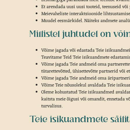
Et arendada uusi uusi tooteid, teenuseid võ
Meievaheliste interaktsioonide lihtsustamis
Muudel eesmärkidel. Näiteks andmete analü
Millistel juhtudel on v
Võime jagada või edastada Teie isikuandmei
Teavitame Teid Teie isikuandmete edastamises
Võime jagada Teie andmeid oma partnerettevõ
tütarettevõtted, ühisettevõtte partnerid või 
Võime jagada Teie andmeid oma äripartnerite
Võime Teie nõusolekul avaldada Teie isiku
Oleme kohustatud Teie isikuandmed avaldama
kaitsta meie õigusi või omandit, ennetada 
turvalisus.
Teie isikuandmete säil